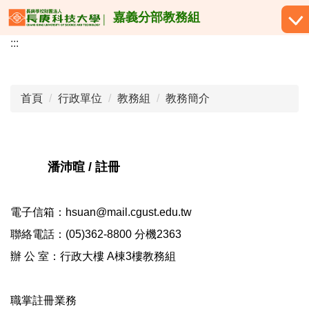
跳
嘉義分部教務組
到
:::
主
要
內
容
首頁
行政單位
教務組
教務簡介
區
潘沛暄 / 註冊
電子信箱：hsuan@mail.cgust.edu.tw
聯絡電話：(05)362-8800 分機2363
辦 公 室：行政大樓 A棟3樓教務組
職掌註冊業務