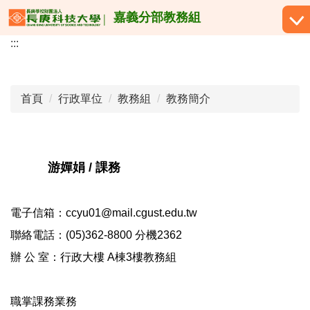
跳
嘉義分部教務組
到
:::
主
要
內
容
首頁
行政單位
教務組
教務簡介
區
游嬋娟 / 課務
電子信箱：ccyu01@mail.cgust.edu.tw
聯絡電話：(05)362-8800 分機2362
辦 公 室：行政大樓 A棟3樓教務組
職掌課務業務