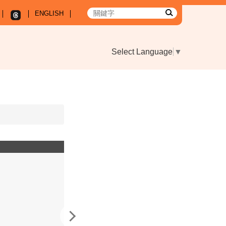
ENGLISH
Select Language
▼
模彩中