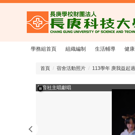
跳
到
主
要
內
容
區
學務組首頁
組織編制
生活輔導
健康
首頁
宿舍活動照片
113學年 庚我益起過聖
熱音社主唱獻唱