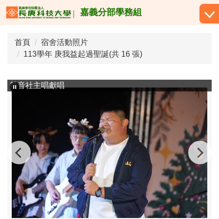
跳
嘉義分部學務組
到
主
首頁
宿舍活動照片
要
113學年 庚我益起過聖誕(共 16 張)
內
容
區
熱音社主唱獻唱