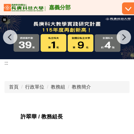
跳
嘉義分部
到
主
要
內
容
區
:::
首頁
行政單位
教務組
教務簡介
許翠華 / 教務組長