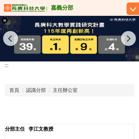
跳
嘉義分部
到
主
要
內
容
區
:::
首頁
認識分部
主任辦公室
分部主任 李江文教授