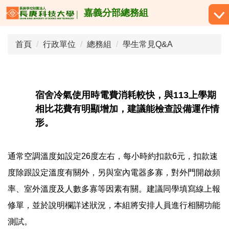
跳
嘉義分部總務組
到
主
首頁
行政單位
總務組
學生常見Q&A
要
內
容
區
宿舍冷氣使用時電費消耗較快，與113上學期
相比花費有明顯增加，建議能檢查設備運作情
形。
通常空調溫度如設定26度左右，每小時約扣款6元，扣款速
度除跟設定溫度有關外，另與室內電器多寡，對外門開啟頻
率、室外溫度及人數多寡等因素有關。建議同學填寫線上報
修單，並於說明欄詳述狀況，本組將安排人員進行相關功能
測試。