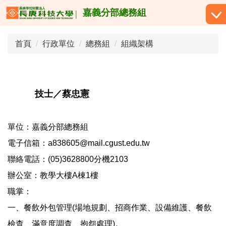
跳
嘉義分部總務組
到
主
首頁
行政單位
總務組
組織架構
要
內
容
區
技士／蔡忠憲
單位：嘉義分部總務組
電子信箱：a838605@mail.cgust.edu.tw
聯絡電話：(05)3628800分機2103
辦公室：教學大樓A棟1樓
職掌：
一、餐飲外包管理(場地規劃、招商作業、設備維護、餐飲
檢查、滿意度調查、抱怨處理)。