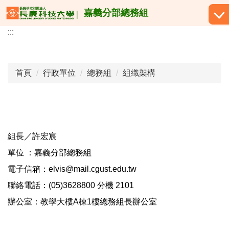
跳
嘉義分部總務組
到
:::
主
要
內
容
首頁
行政單位
總務組
組織架構
區
組長／許宏宸
單位 ：嘉義分部總務組
電子信箱：elvis@mail.cgust.edu.tw
聯絡電話：(05)3628800 分機 2101
辦公室：教學大樓A棟1樓總務組長辦公室