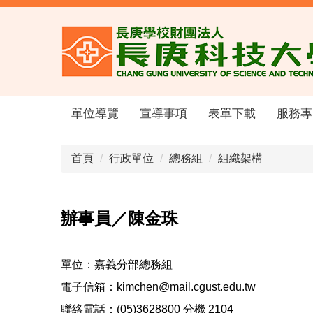
跳
到
主
要
內
容
區
單位導覽
宣導事項
表單下載
服務專
首頁
行政單位
總務組
組織架構
辦事員／陳金珠
單位：嘉義分部總務組
電子信箱：kimchen@mail.cgust.edu.tw
聯絡電話：(05)3628800 分機 2104