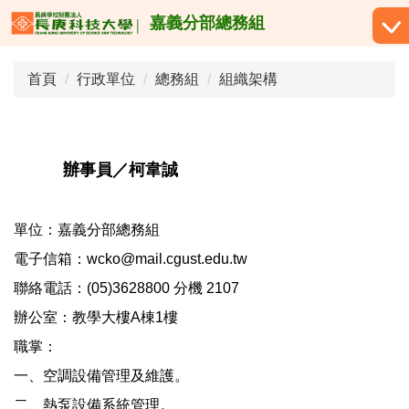
跳
嘉義分部總務組
到
主
首頁
行政單位
總務組
組織架構
要
內
容
區
辦事員／柯韋誠
單位：嘉義分部總務組
電子信箱：wcko@mail.cgust.edu.tw
聯絡電話：(05)3628800 分機 2107
辦公室：教學大樓A棟1樓
職掌：
一、空調設備管理及維護。
二、熱泵設備系統管理。