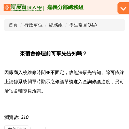
跳
嘉義分部總務組
到
主
首頁
行政單位
總務組
學生常見Q&A
要
內
容
區
來宿舍修理前可事先告知嗎？
因廠商入校維修時間並不固定，故無法事先告知。除可依線
上請修系統開單時顯示之修護單號進入查詢修護進度，另可
洽宿舍輔導員洽詢。
瀏覽數:
310