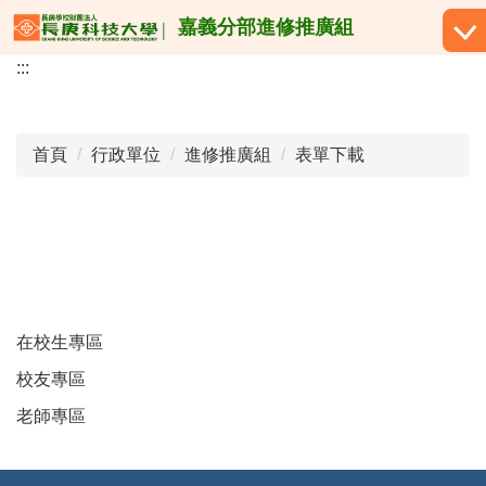
跳
嘉義分部進修推廣組
到
:::
主
要
內
容
首頁
行政單位
進修推廣組
表單下載
區
在校生專區
校友專區
老師專區