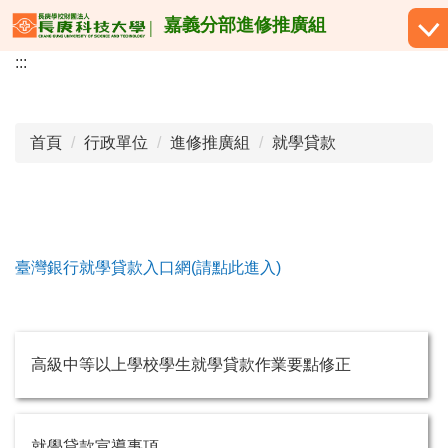
跳
嘉義分部進修推廣組
到
:::
主
要
內
容
首頁
行政單位
進修推廣組
就學貸款
區
臺灣銀行就學貸款入口網(請點此進入)
高級中等以上學校學生就學貸款作業要點修正
就學貸款宣導事項